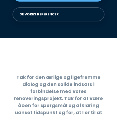
SE VORES REFERENCER​
Tak for den ærlige og ligefremme
dialog og den solide indsats i
forbindelse med vores
renoveringsprojekt. Tak for at være
åben for spørgsmål og afklaring
uanset tidspunkt og for, at I er til at