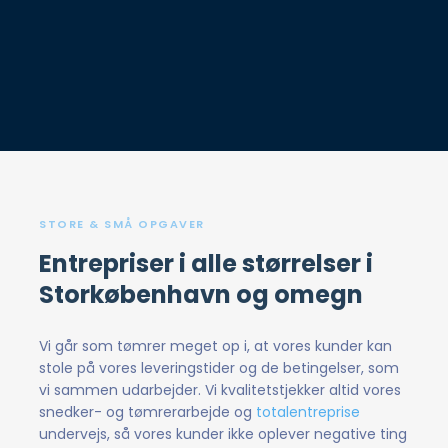
STORE & SMÅ OPGAVER
Entrepriser i alle størrelser i
Storkøbenhavn og omegn
​Vi går som tømrer meget op i, at vores kunder kan
stole på vores leveringstider og de betingelser, som
vi sammen udarbejder. Vi kvalitetstjekker altid vores
snedker- og tømrerarbejde og
totalentreprise
undervejs, så vores kunder ikke oplever negative ting